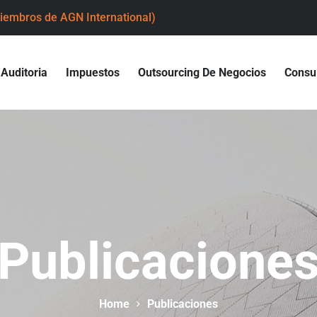
iembros de AGN International)
Auditoria
Impuestos
Outsourcing De Negocios
Consul
Publicacione
Home
Publicaciones