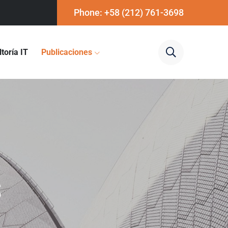
Phone: +58 (212) 761-3698
toría IT
Publicaciones
s