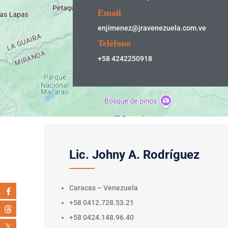
Email
enjimenez@jravenezuela.com.ve
Teléfono
+58 4242250918
Lic. Johny A. Rodríguez
Caracas – Venezuela
+58 0412.728.53.21
+58 0424.148.96.40