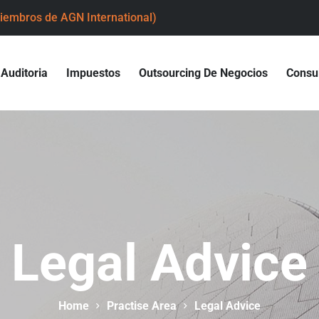
iembros de AGN International)
Auditoria
Impuestos
Outsourcing De Negocios
Consul
Legal Advice
Home
Practise Area
Legal Advice